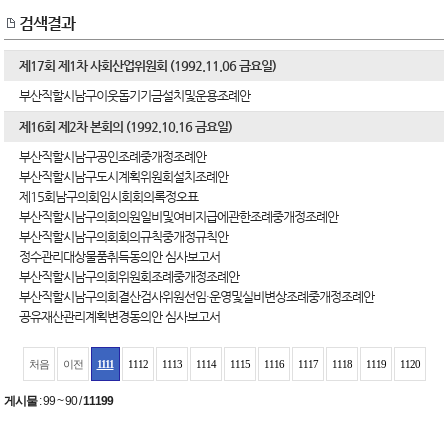
검색결과
제17회 제1차 사회산업위원회 (1992.11.06 금요일)
부산직할시남구이웃돕기기금설치및운용조례안
제16회 제2차 본회의 (1992.10.16 금요일)
부산직할시남구공인조례중개정조례안
부산직할시남구도시계획위원회설치조례안
제15회남구의회임시회회의록정오표
부산직할시남구의회의원일비및여비지급에관한조례중개정조례안
부산직할시남구의회회의규칙중개정규칙안
정수관리대상물품취득동의안 심사보고서
부산직할시남구의회위원회조례중개정조례안
부산직할시남구의회결산검사위원선임·운영및실비변상조례중개정조례안
공유재산관리계획변경동의안 심사보고서
처음
이전
1111
1112
1113
1114
1115
1116
1117
1118
1119
1120
게시물
:
99 ~ 90
/
11199