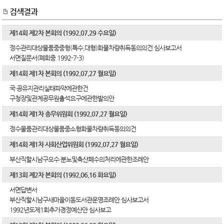
검색결과
제14회 제2차 본회의 (1992.07.29 수요일)
정수관리대상물품중중형(특수,대형)화물차량취득동의의건 심사보고서
서면질문서(폐회중 1992-7-3)
제14회 제1차 본회의 (1992.07.27 월요일)
국·공유지관리실태파악에관한건
구청장및관계공무원출석요구에관한발의안
제14회 제1차 총무위원회 (1992.07.27 월요일)
정수물품관리대상물품중소형화물차량취득동의의건
제14회 제1차 사회산업위원회 (1992.07.27 월요일)
부산직할시남구오수·분뇨및축산폐수의처리에관한조례안
제13회 제2차 본회의 (1992.06.16 화요일)
서면답변서
부산직할시남구새마을이동도서관운영조례안 심사보고서
1992년도제1회추가경정예산안 심사보고