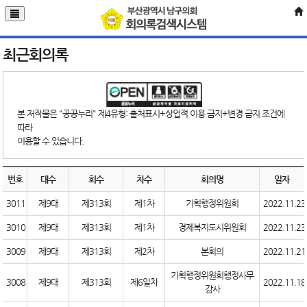
최근회의록
본 저작물은 "공공누리" 제4유형: 출처표시+상업적 이용 금지+변경 금지 조건에
따라
이용할 수 있습니다.
번호
대수
회수
차수
회의명
일자
3011
제9대
제313회
제1차
기획행정위원회
2022.11.23
3010
제9대
제313회
제1차
경제복지도시위원회
2022.11.23
3009
제9대
제313회
제2차
본회의
2022.11.21
기획행정위원회행정사무
3008
제9대
제313회
제6일차
2022.11.18
감사