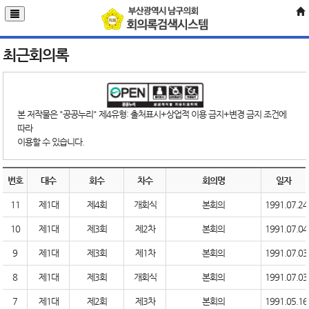
최근회의록
본 저작물은 "공공누리" 제4유형: 출처표시+상업적 이용 금지+변경 금지 조건에
따라
이용할 수 있습니다.
번호
대수
회수
차수
회의명
일자
11
제1대
제4회
개회식
본회의
1991.07.24
10
제1대
제3회
제2차
본회의
1991.07.04
9
제1대
제3회
제1차
본회의
1991.07.03
8
제1대
제3회
개회식
본회의
1991.07.03
7
제1대
제2회
제3차
본회의
1991.05.16