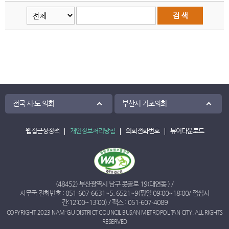
전국 시·도 의회
부산시 기초의회
웹접근성정책
개인정보처리방침
의회전화번호
뷰어다운로드
(48452) 부산광역시 남구 못골로 19(대연동 ) /
사무국 전화번호 :
051-607-6631
~
5
,
6521
~
9
(평일 09:00~18:00/ 점심시
간:12:00~13:00) / 팩스 : 051-607-4089
COPYRIGHT 2023 NAM-GU DISTRICT COUNCIL BUSAN METROPOLITAN CITY. ALL RIGHTS
RESERVED