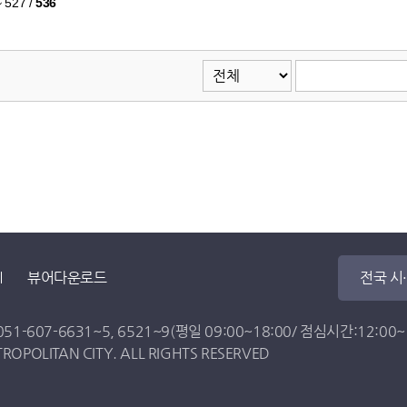
~ 527
/
536
뷰어다운로드
전국 시
051-607-6631
~
5
,
6521
~
9
(평일 09:00~18:00/ 점심시간:12:00~13
OPOLITAN CITY. ALL RIGHTS RESERVED