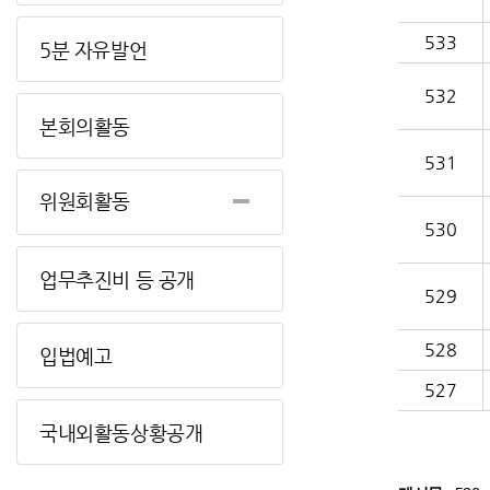
533
5분 자유발언
532
본회의활동
531
위원회활동
530
업무추진비 등 공개
529
528
입법예고
527
국내외활동상황공개