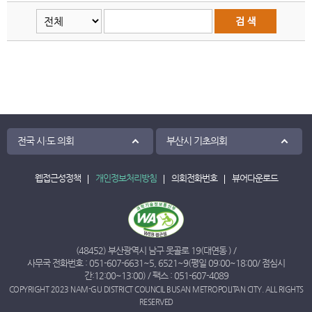
전국 시·도 의회
부산시 기초의회
웹접근성정책
개인정보처리방침
의회전화번호
뷰어다운로드
(48452) 부산광역시 남구 못골로 19(대연동 ) /
사무국 전화번호 :
051-607-6631
~
5
,
6521
~
9
(평일 09:00~18:00/ 점심시
간:12:00~13:00) / 팩스 : 051-607-4089
COPYRIGHT 2023 NAM-GU DISTRICT COUNCIL BUSAN METROPOLITAN CITY. ALL RIGHTS
RESERVED