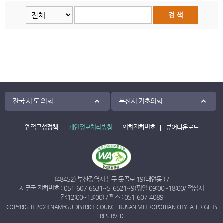
전국 시·도 의회
부산시 기초의회
웹접근성정책
개인정보처리방침
의회전화번호
뷰어다운로드
(48452) 부산광역시 남구 못골로 19(대연동 ) /
사무국 전화번호 :
051-607-6631
~
5
,
6521
~
9
(평일 09:00~18:00/ 점심시
간:12:00~13:00) / 팩스 : 051-607-4089
COPYRIGHT 2023 NAM-GU DISTRICT COUNCIL BUSAN METROPOLITAN CITY. ALL RIGHTS
RESERVED