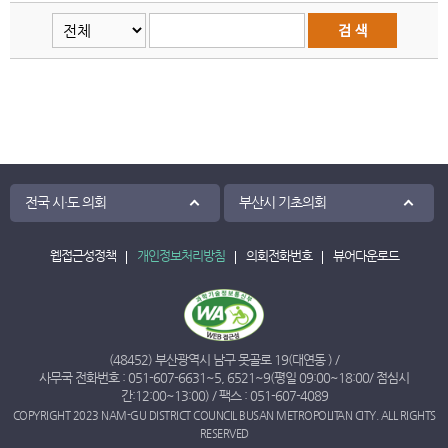
전국 시·도 의회
부산시 기초의회
웹접근성정책
개인정보처리방침
의회전화번호
뷰어다운로드
(48452) 부산광역시 남구 못골로 19(대연동 ) /
사무국 전화번호 :
051-607-6631
~
5
,
6521
~
9
(평일 09:00~18:00/ 점심시
간:12:00~13:00) / 팩스 : 051-607-4089
COPYRIGHT 2023 NAM-GU DISTRICT COUNCIL BUSAN METROPOLITAN CITY. ALL RIGHTS
RESERVED