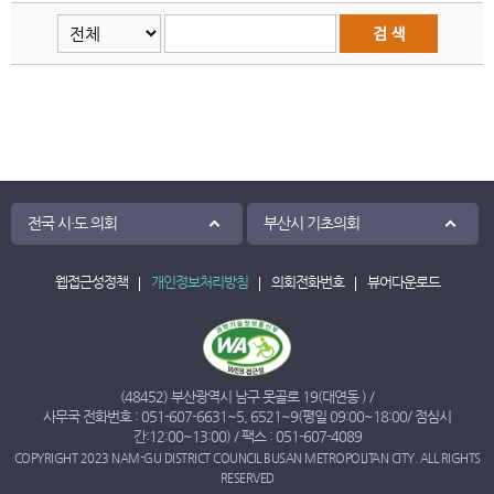
전국 시·도 의회
부산시 기초의회
웹접근성정책
개인정보처리방침
의회전화번호
뷰어다운로드
(48452) 부산광역시 남구 못골로 19(대연동 ) /
사무국 전화번호 :
051-607-6631
~
5
,
6521
~
9
(평일 09:00~18:00/ 점심시
간:12:00~13:00) / 팩스 : 051-607-4089
COPYRIGHT 2023 NAM-GU DISTRICT COUNCIL BUSAN METROPOLITAN CITY. ALL RIGHTS
RESERVED