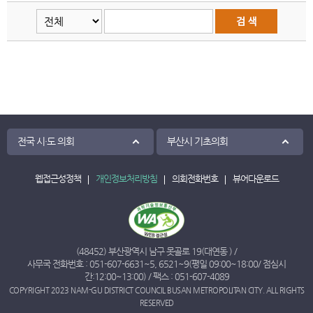
전국 시·도 의회
부산시 기초의회
웹접근성정책
개인정보처리방침
의회전화번호
뷰어다운로드
(48452) 부산광역시 남구 못골로 19(대연동 ) /
사무국 전화번호 :
051-607-6631
~
5
,
6521
~
9
(평일 09:00~18:00/ 점심시
간:12:00~13:00) / 팩스 : 051-607-4089
COPYRIGHT 2023 NAM-GU DISTRICT COUNCIL BUSAN METROPOLITAN CITY. ALL RIGHTS
RESERVED