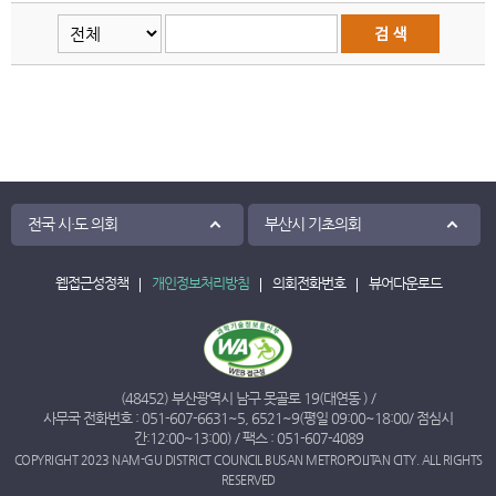
전국 시·도 의회
부산시 기초의회
웹접근성정책
개인정보처리방침
의회전화번호
뷰어다운로드
(48452) 부산광역시 남구 못골로 19(대연동 ) /
사무국 전화번호 :
051-607-6631
~
5
,
6521
~
9
(평일 09:00~18:00/ 점심시
간:12:00~13:00) / 팩스 : 051-607-4089
COPYRIGHT 2023 NAM-GU DISTRICT COUNCIL BUSAN METROPOLITAN CITY. ALL RIGHTS
RESERVED