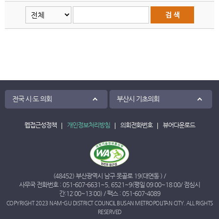
전국 시·도 의회
부산시 기초의회
웹접근성정책
개인정보처리방침
의회전화번호
뷰어다운로드
(48452) 부산광역시 남구 못골로 19(대연동 ) /
사무국 전화번호 :
051-607-6631
~
5
,
6521
~
9
(평일 09:00~18:00/ 점심시
간:12:00~13:00) / 팩스 : 051-607-4089
COPYRIGHT 2023 NAM-GU DISTRICT COUNCIL BUSAN METROPOLITAN CITY. ALL RIGHTS
RESERVED