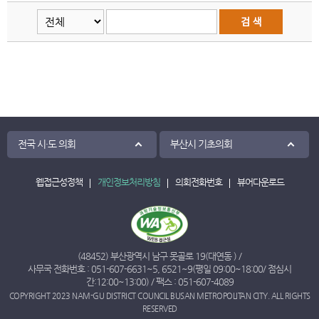
전국 시·도 의회
부산시 기초의회
웹접근성정책
개인정보처리방침
의회전화번호
뷰어다운로드
(48452) 부산광역시 남구 못골로 19(대연동 ) /
사무국 전화번호 :
051-607-6631
~
5
,
6521
~
9
(평일 09:00~18:00/ 점심시
간:12:00~13:00) / 팩스 : 051-607-4089
COPYRIGHT 2023 NAM-GU DISTRICT COUNCIL BUSAN METROPOLITAN CITY. ALL RIGHTS
RESERVED