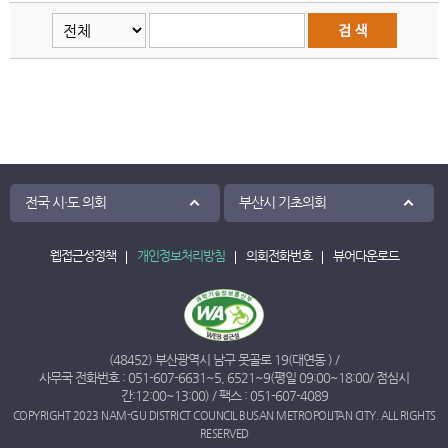
전국 시·도 의회
부산시 기초의회
웹접근성정책
개인정보처리방침
의회전화번호
뷰어다운로드
(48452) 부산광역시 남구 못골로 19(대연동 ) /
사무국 전화번호 :
051-607-6631
~
5
,
6521
~
9
(평일 09:00~18:00/ 점심시
간:12:00~13:00) / 팩스 : 051-607-4089
COPYRIGHT 2023 NAM-GU DISTRICT COUNCIL BUSAN METROPOLITAN CITY. ALL RIGHTS
RESERVED