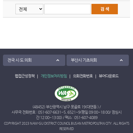
전국 시·도 의회
부산시 기초의회
웹접근성정책
개인정보처리방침
의회전화번호
뷰어다운로드
(48452) 부산광역시 남구 못골로 19(대연동 ) /
사무국 전화번호 :
051-607-6631
~
5
,
6521
~
9
(평일 09:00~18:00/ 점심시
간:12:00~13:00) / 팩스 : 051-607-4089
COPYRIGHT 2023 NAM-GU DISTRICT COUNCIL BUSAN METROPOLITAN CITY. ALL RIGHTS
RESERVED