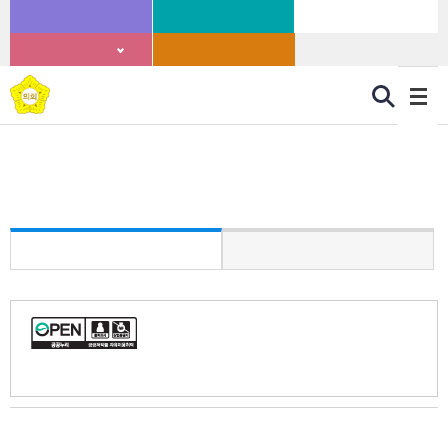
본문바로가기
부산남구청
문화관광
남구의회
의원홈페이지
어린이의회
부산광역시 남구의회
공지사항
공지사항
보도자료
본 저작물은 "공공누리" 제 2유형: 출처표시
+상업적 이용 금지 조건에 따라 이용할 수 있습니다.
제348회 남구의회 임시회 집회 공고
부산남구의회