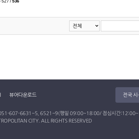
~ 527
/
536
뷰어다운로드
전국 시
051-607-6631
~
5
,
6521
~
9
(평일 09:00~18:00/ 점심시간:12:00~13
OPOLITAN CITY. ALL RIGHTS RESERVED