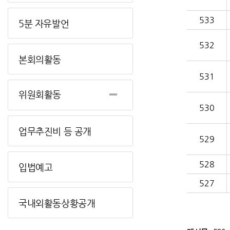
533
5분 자유발언
532
본회의활동
531
위원회활동
530
업무추진비 등 공개
529
528
입법예고
527
국내외활동상황공개