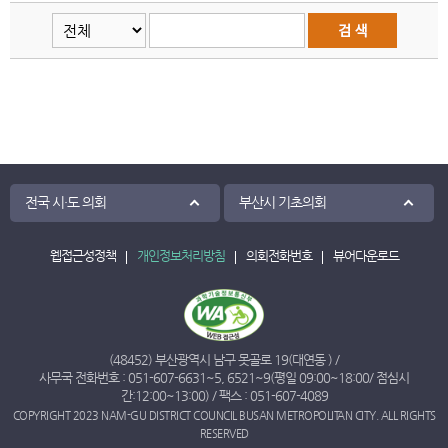
전국 시·도 의회
부산시 기초의회
웹접근성정책
개인정보처리방침
의회전화번호
뷰어다운로드
(48452) 부산광역시 남구 못골로 19(대연동 ) /
사무국 전화번호 :
051-607-6631
~
5
,
6521
~
9
(평일 09:00~18:00/ 점심시
간:12:00~13:00) / 팩스 : 051-607-4089
COPYRIGHT 2023 NAM-GU DISTRICT COUNCIL BUSAN METROPOLITAN CITY. ALL RIGHTS
RESERVED