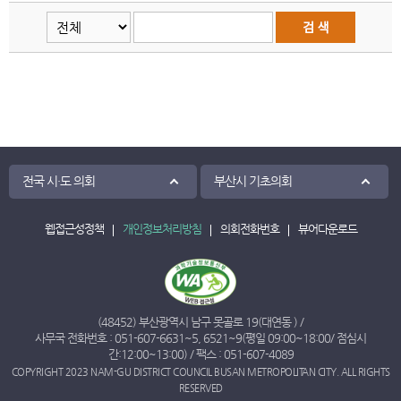
전국 시·도 의회
부산시 기초의회
웹접근성정책
개인정보처리방침
의회전화번호
뷰어다운로드
(48452) 부산광역시 남구 못골로 19(대연동 ) /
사무국 전화번호 :
051-607-6631
~
5
,
6521
~
9
(평일 09:00~18:00/ 점심시
간:12:00~13:00) / 팩스 : 051-607-4089
COPYRIGHT 2023 NAM-GU DISTRICT COUNCIL BUSAN METROPOLITAN CITY. ALL RIGHTS
RESERVED