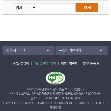
전국 시·도 의회
부산시 기초의회
웹접근성정책
개인정보처리방침
의회전화번호
뷰어다운로드
(48452) 부산광역시 남구 못골로 19(대연동 ) /
사무국 전화번호 :
051-607-6631
~
5
,
6521
~
9
(평일 09:00~18:00/ 점심시
간:12:00~13:00) / 팩스 : 051-607-4089
COPYRIGHT 2023 NAM-GU DISTRICT COUNCIL BUSAN METROPOLITAN CITY. ALL RIGHTS
RESERVED