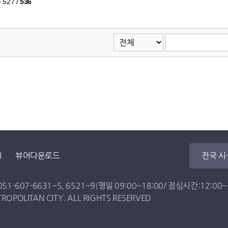
~ 527
/
536
뷰어다운로드
전국 시
051-607-6631
~
5
,
6521
~
9
(평일 09:00~18:00/ 점심시간:12:00~13
OPOLITAN CITY. ALL RIGHTS RESERVED