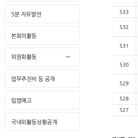
533
5분 자유발언
532
본회의활동
531
위원회활동
530
업무추진비 등 공개
529
528
입법예고
527
국내외활동상황공개