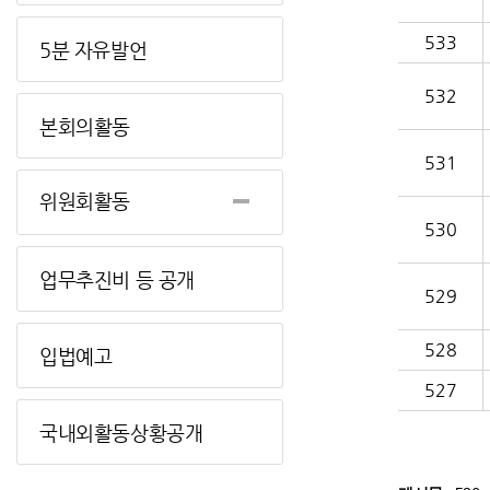
533
5분 자유발언
532
본회의활동
531
위원회활동
530
업무추진비 등 공개
529
528
입법예고
527
국내외활동상황공개