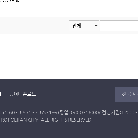
~ 527
/
536
뷰어다운로드
전국 시
051-607-6631
~
5
,
6521
~
9
(평일 09:00~18:00/ 점심시간:12:00~13
OPOLITAN CITY. ALL RIGHTS RESERVED