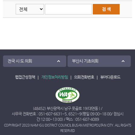
전국 시·도 의회
부산시 기초의회
웹접근성정책
개인정보처리방침
의회전화번호
뷰어다운로드
(48452) 부산광역시 남구 못골로 19(대연동 ) /
사무국 전화번호 :
051-607-6631
~
5
,
6521
~
9
(평일 09:00~18:00/ 점심시
간:12:00~13:00) / 팩스 : 051-607-4089
COPYRIGHT 2023 NAM-GU DISTRICT COUNCIL BUSAN METROPOLITAN CITY. ALL RIGHTS
RESERVED