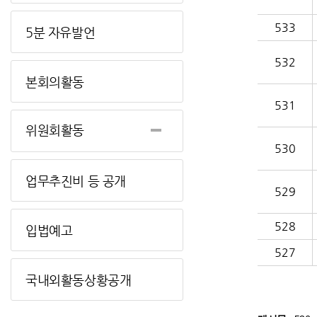
533
5분 자유발언
532
본회의활동
531
위원회활동
530
업무추진비 등 공개
529
528
입법예고
527
국내외활동상황공개