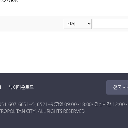
~ 527
/
536
뷰어다운로드
전국 시
051-607-6631
~
5
,
6521
~
9
(평일 09:00~18:00/ 점심시간:12:00~13
OPOLITAN CITY. ALL RIGHTS RESERVED