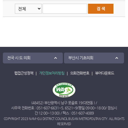
전국 시·도 의회
부산시 기초의회
웹접근성정책
개인정보처리방침
의회전화번호
뷰어다운로드
(48452) 부산광역시 남구 못골로 19(대연동 ) /
사무국 전화번호 :
051-607-6631
~
5
,
6521
~
9
(평일 09:00~18:00/ 점심시
간:12:00~13:00) / 팩스 : 051-607-4089
COPYRIGHT 2023 NAM-GU DISTRICT COUNCIL BUSAN METROPOLITAN CITY. ALL RIGHTS
RESERVED