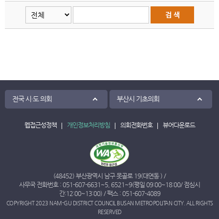
전국 시·도 의회
부산시 기초의회
웹접근성정책
개인정보처리방침
의회전화번호
뷰어다운로드
(48452) 부산광역시 남구 못골로 19(대연동 ) /
사무국 전화번호 :
051-607-6631
~
5
,
6521
~
9
(평일 09:00~18:00/ 점심시
간:12:00~13:00) / 팩스 : 051-607-4089
COPYRIGHT 2023 NAM-GU DISTRICT COUNCIL BUSAN METROPOLITAN CITY. ALL RIGHTS
RESERVED