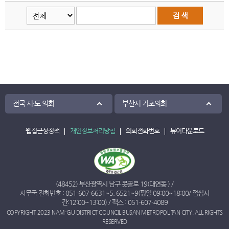
전국 시·도 의회
부산시 기초의회
웹접근성정책
개인정보처리방침
의회전화번호
뷰어다운로드
(48452) 부산광역시 남구 못골로 19(대연동 ) /
사무국 전화번호 :
051-607-6631
~
5
,
6521
~
9
(평일 09:00~18:00/ 점심시
간:12:00~13:00) / 팩스 : 051-607-4089
COPYRIGHT 2023 NAM-GU DISTRICT COUNCIL BUSAN METROPOLITAN CITY. ALL RIGHTS
RESERVED