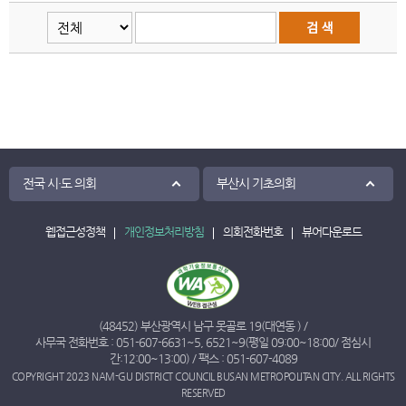
전국 시·도 의회
부산시 기초의회
웹접근성정책
개인정보처리방침
의회전화번호
뷰어다운로드
(48452) 부산광역시 남구 못골로 19(대연동 ) /
사무국 전화번호 :
051-607-6631
~
5
,
6521
~
9
(평일 09:00~18:00/ 점심시
간:12:00~13:00) / 팩스 : 051-607-4089
COPYRIGHT 2023 NAM-GU DISTRICT COUNCIL BUSAN METROPOLITAN CITY. ALL RIGHTS
RESERVED