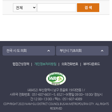
전국 시·도 의회
부산시 기초의회
웹접근성정책
개인정보처리방침
의회전화번호
뷰어다운로드
(48452) 부산광역시 남구 못골로 19(대연동 ) /
사무국 전화번호 :
051-607-6631
~
5
,
6521
~
9
(평일 09:00~18:00/ 점심시
간:12:00~13:00) / 팩스 : 051-607-4089
COPYRIGHT 2023 NAM-GU DISTRICT COUNCIL BUSAN METROPOLITAN CITY. ALL RIGHTS
RESERVED