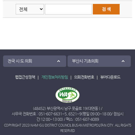
전국 시·도 의회
부산시 기초의회
웹접근성정책
개인정보처리방침
의회전화번호
뷰어다운로드
(48452) 부산광역시 남구 못골로 19(대연동 ) /
사무국 전화번호 :
051-607-6631
~
5
,
6521
~
9
(평일 09:00~18:00/ 점심시
간:12:00~13:00) / 팩스 : 051-607-4089
COPYRIGHT 2023 NAM-GU DISTRICT COUNCIL BUSAN METROPOLITAN CITY. ALL RIGHTS
RESERVED