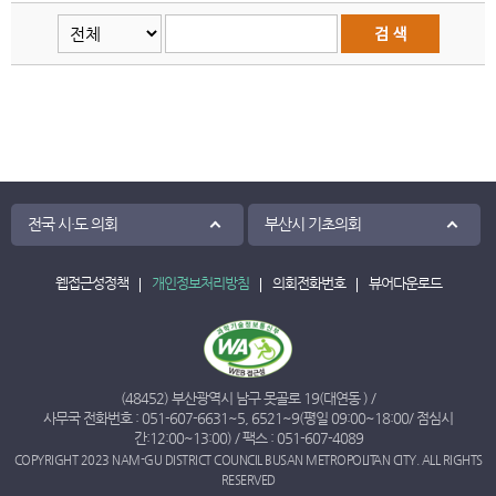
전국 시·도 의회
부산시 기초의회
웹접근성정책
개인정보처리방침
의회전화번호
뷰어다운로드
(48452) 부산광역시 남구 못골로 19(대연동 ) /
사무국 전화번호 :
051-607-6631
~
5
,
6521
~
9
(평일 09:00~18:00/ 점심시
간:12:00~13:00) / 팩스 : 051-607-4089
COPYRIGHT 2023 NAM-GU DISTRICT COUNCIL BUSAN METROPOLITAN CITY. ALL RIGHTS
RESERVED