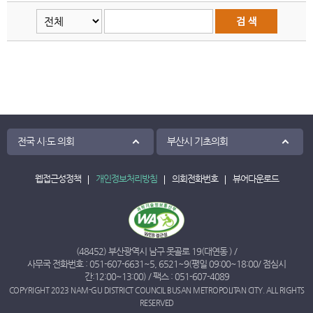
전국 시·도 의회
부산시 기초의회
웹접근성정책
개인정보처리방침
의회전화번호
뷰어다운로드
(48452) 부산광역시 남구 못골로 19(대연동 ) /
사무국 전화번호 :
051-607-6631
~
5
,
6521
~
9
(평일 09:00~18:00/ 점심시
간:12:00~13:00) / 팩스 : 051-607-4089
COPYRIGHT 2023 NAM-GU DISTRICT COUNCIL BUSAN METROPOLITAN CITY. ALL RIGHTS
RESERVED