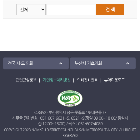
전국 시·도 의회
부산시 기초의회
웹접근성정책
개인정보처리방침
의회전화번호
뷰어다운로드
(48452) 부산광역시 남구 못골로 19(대연동 ) /
사무국 전화번호 :
051-607-6631
~
5
,
6521
~
9
(평일 09:00~18:00/ 점심시
간:12:00~13:00) / 팩스 : 051-607-4089
COPYRIGHT 2023 NAM-GU DISTRICT COUNCIL BUSAN METROPOLITAN CITY. ALL RIGHTS
RESERVED