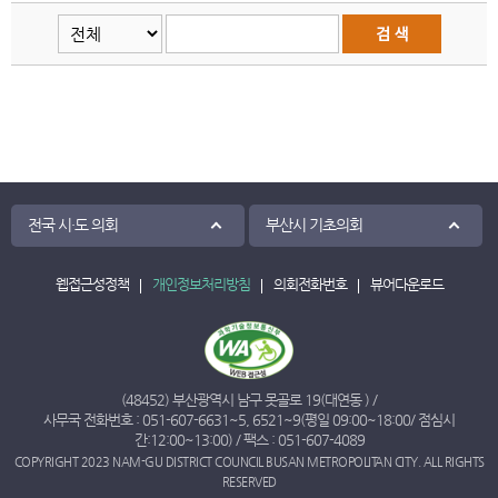
전국 시·도 의회
부산시 기초의회
웹접근성정책
개인정보처리방침
의회전화번호
뷰어다운로드
(48452) 부산광역시 남구 못골로 19(대연동 ) /
사무국 전화번호 :
051-607-6631
~
5
,
6521
~
9
(평일 09:00~18:00/ 점심시
간:12:00~13:00) / 팩스 : 051-607-4089
COPYRIGHT 2023 NAM-GU DISTRICT COUNCIL BUSAN METROPOLITAN CITY. ALL RIGHTS
RESERVED