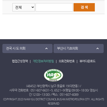
전국 시·도 의회
부산시 기초의회
웹접근성정책
개인정보처리방침
의회전화번호
뷰어다운로드
(48452) 부산광역시 남구 못골로 19(대연동 ) /
사무국 전화번호 :
051-607-6631
~
5
,
6521
~
9
(평일 09:00~18:00/ 점심시
간:12:00~13:00) / 팩스 : 051-607-4089
COPYRIGHT 2023 NAM-GU DISTRICT COUNCIL BUSAN METROPOLITAN CITY. ALL RIGHTS
RESERVED