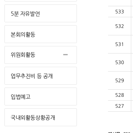
533
5분 자유발언
532
본회의활동
531
위원회활동
530
업무추진비 등 공개
529
528
입법예고
527
국내외활동상황공개