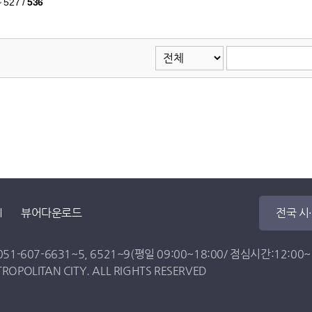
~ 527
/
536
뷰어다운로드
전국 시
051-607-6631
~
5
,
6521
~
9
(평일 09:00~18:00/ 점심시간:12:00~13
OPOLITAN CITY. ALL RIGHTS RESERVED