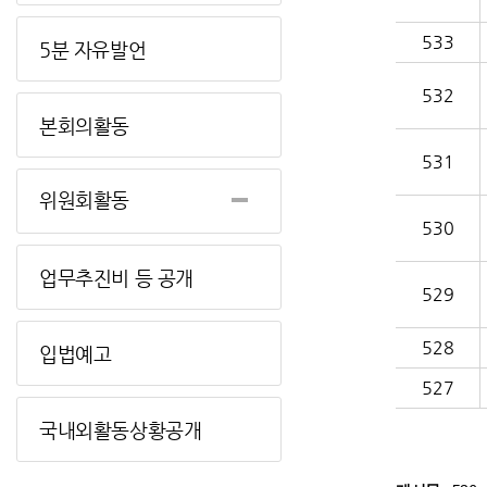
533
5분 자유발언
532
본회의활동
531
위원회활동
530
업무추진비 등 공개
529
528
입법예고
527
국내외활동상황공개