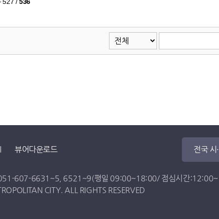
~ 527
/
536
뷰어다운로드
전국 시
051-607-6631
~
5
,
6521
~
9
(평일 09:00~18:00/ 점심시간:12:00~13
OPOLITAN CITY. ALL RIGHTS RESERVED