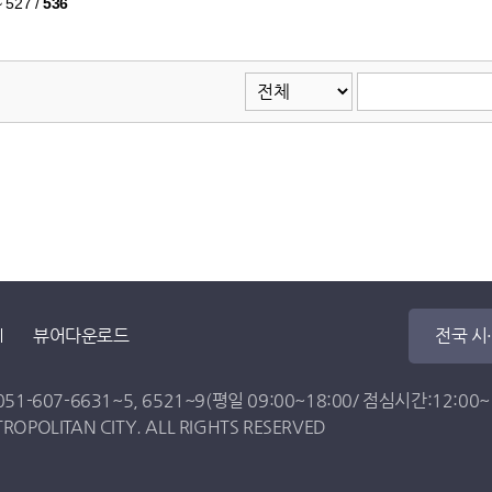
~ 527
/
536
뷰어다운로드
전국 시
051-607-6631
~
5
,
6521
~
9
(평일 09:00~18:00/ 점심시간:12:00~13
OPOLITAN CITY. ALL RIGHTS RESERVED