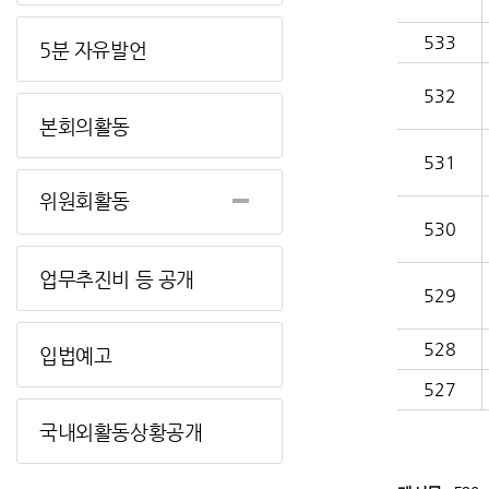
533
5분 자유발언
532
본회의활동
531
위원회활동
530
업무추진비 등 공개
529
528
입법예고
527
국내외활동상황공개