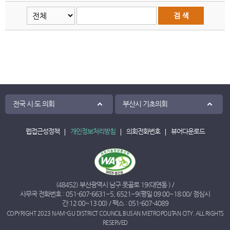
전국 시·도 의회
부산시 기초의회
웹접근성정책
개인정보처리방침
의회전화번호
뷰어다운로드
(48452) 부산광역시 남구 못골로 19(대연동 ) /
사무국 전화번호 :
051-607-6631
~
5
,
6521
~
9
(평일 09:00~18:00/ 점심시
간:12:00~13:00) / 팩스 : 051-607-4089
COPYRIGHT 2023 NAM-GU DISTRICT COUNCIL BUSAN METROPOLITAN CITY. ALL RIGHTS
RESERVED