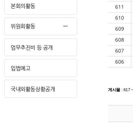
본회의활동
611
610
위원회활동
609
608
업무추진비 등 공개
607
606
입법예고
국내외활동상황공개
게시물
:
617 