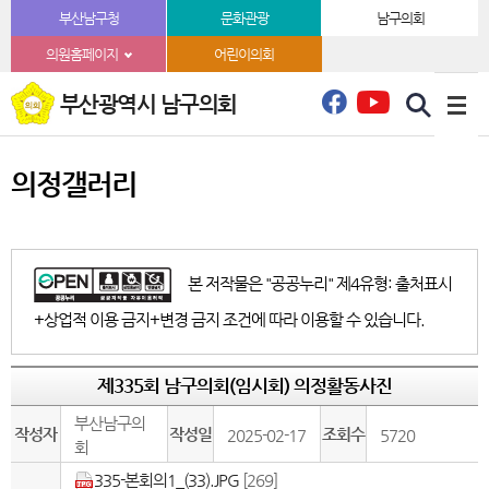
본문바로가기
부산남구청
문화관광
남구의회
의원홈페이지
어린이의회
부산광역시 남구의회
의정갤러리
본 저작물은 "공공누리" 제4유형: 출처표시
+상업적 이용 금지+변경 금지 조건에 따라 이용할 수 있습니다.
제335회 남구의회(임시회) 의정활동사진
부산남구의
작성자
작성일
조회수
2025-02-17
5720
회
335-본회의1_(33).JPG
[269]