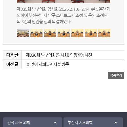
시위원회에
제335회 남구의회 임시회(2025.2.10.~2.14.)를 5일간 개
제335회
의하여 부산광역시 남구 스마트도시 조성 및 운영 조례안
(문현1,2
외 3건의 안건을 심의 의결하였다
제안”이라
다음 글
제336회 남구의회(임시회) 의정활동사진
이전 글
설 맞이 사회복지시설 방문
전국 시·도 의회
부산시 기초의회