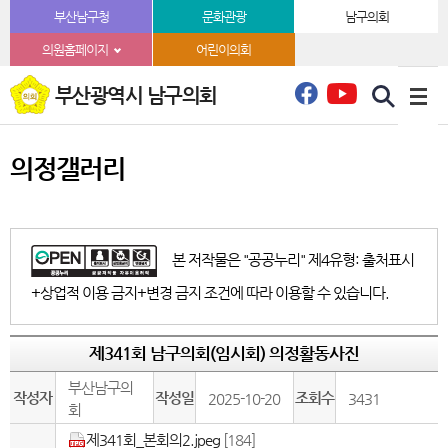
본문바로가기
부산남구청
문화관광
남구의회
의원홈페이지
어린이의회
부산광역시 남구의회
의정갤러리
본 저작물은 "공공누리" 제4유형: 출처표시
+상업적 이용 금지+변경 금지 조건에 따라 이용할 수 있습니다.
제341회 남구의회(임시회) 의정활동사진
부산남구의
작성자
작성일
조회수
2025-10-20
3431
회
제341회_본회의2.jpeg
[184]