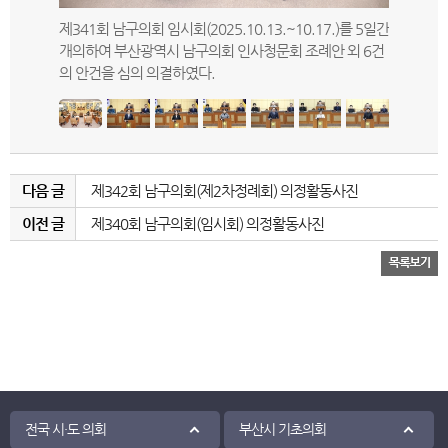
시위원회에
제341회 남구의회 임시회(2025.10.13.~10.17.)를 5일간
제341회
관한 조례
개의하여 부산광역시 남구의회 인사청문회 조례안 외 6건
(문현1,2
의 안건을 심의 의결하였다.
는 내용의
다음 글
제342회 남구의회(제2차정례회) 의정활동사진
이전 글
제340회 남구의회(임시회) 의정활동사진
전국 시·도 의회
부산시 기초의회