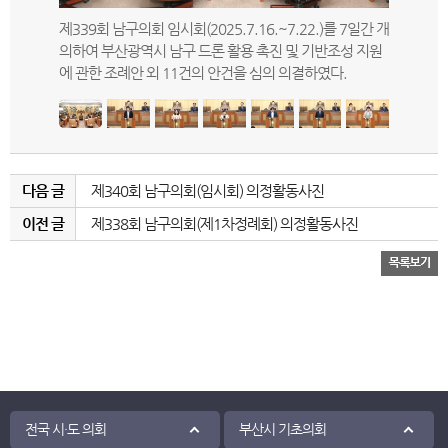
시위원회에
제339회 남구의회 임시회(2025.7.16.~7.22.)를 7일간 개
제339회
생업소 등
의하여 부산광역시 남구 드론 활용 촉진 및 기반조성 지원
(대연1,3
.
에 관한 조례안 외 11건의 안건을 심의 의결하였다.
의 5분자
다음 글
제340회 남구의회(임시회) 의정활동사진
이전 글
제338회 남구의회(제1차정례회) 의정활동사진
전국 시·도 의회
부산시 기초의회