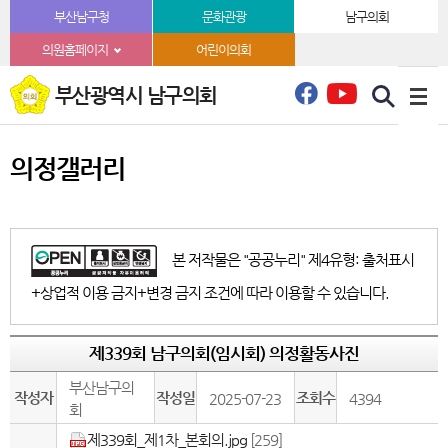
본문바로가기
부산남구청
문화관광
남구의회
의원홈페이지
어린이의회
부산광역시 남구의회
의정갤러리
본 저작물은 "공공누리" 제4유형: 출처표시
+상업적 이용 금지+변경 금지 조건에 따라 이용할 수 있습니다.
제339회 남구의회(임시회) 의정활동사진
부산남구의
작성자
작성일
조회수
2025-07-23
4394
회
제339회_제1차_본회의.jpg
[259]