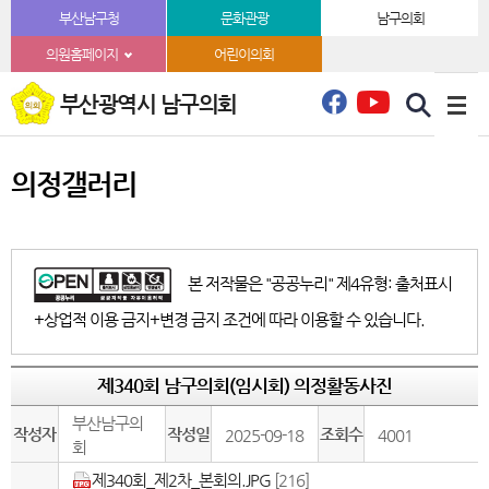
본문바로가기
부산남구청
문화관광
남구의회
의원홈페이지
어린이의회
부산광역시 남구의회
의정갤러리
본 저작물은 "공공누리" 제4유형: 출처표시
+상업적 이용 금지+변경 금지 조건에 따라 이용할 수 있습니다.
제340회 남구의회(임시회) 의정활동사진
부산남구의
작성자
작성일
조회수
2025-09-18
4001
회
제340회_제2차_본회의.JPG
[216]