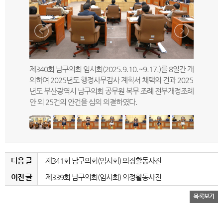
시위원회에
제340회 남구의회 임시회(2025.9.10.~9.17.)를 8일간 개
제340회
과 부산광
의하여 2025년도 행정사무감사 계획서 채택의 건과 2025
(문현1,2
6건의 안건
년도 부산광역시 남구의회 공무원 복무 조례 전부개정조례
미래지향적
안 외 25건의 안건을 심의 의결하였다.
을 하였다.
다음 글
제341회 남구의회(임시회) 의정활동사진
이전 글
제339회 남구의회(임시회) 의정활동사진