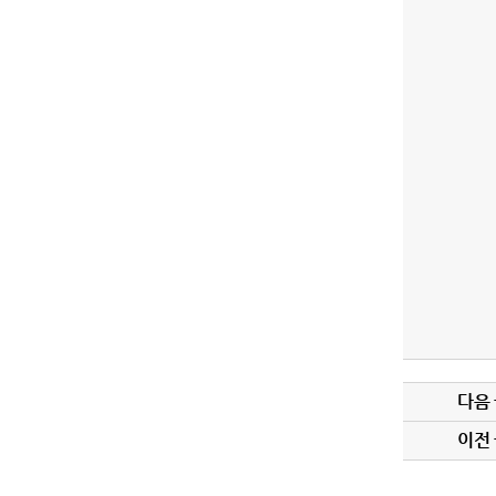
 기간 중 경제복지도시위원회에서는 2024회계연도 결산 승인의 건과 
 등 12건의 안건을 심사 의결하였다.
다음
이전