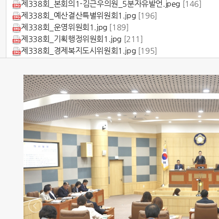
제338회_본회의1-김근우의원_5분자유발언.jpeg
[146]
제338회_예산결산특별위원회1.jpg
[196]
제338회_운영위원회1.jpg
[189]
제338회_기획행정위원회1.jpg
[211]
제338회_경제복지도시위원회1.jpg
[195]