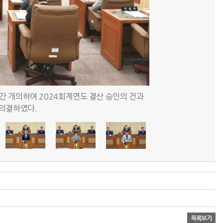
10일간 개의하여 2024회계연도 결산 승인의 건과
제338회 남구의회 제
 의결하였다.
道)로부터”라는 내용의