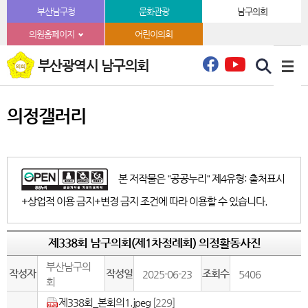
본문바로가기
부산남구청
문화관광
남구의회
의원홈페이지
어린이의회
부산광역시 남구의회
의정갤러리
본 저작물은 "공공누리" 제4유형: 출처표시
+상업적 이용 금지+변경 금지 조건에 따라 이용할 수 있습니다.
제338회 남구의회(제1차정례회) 의정활동사진
부산남구의
작성자
작성일
조회수
2025-06-23
5406
회
제338회_본회의1.jpeg
[229]