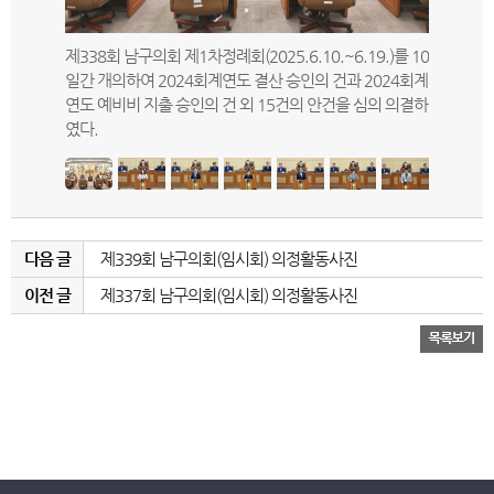
복지도시위
제338회 남구의회 제1차정례회(2025.6.10.~6.19.)를 10
제338회
024회계연
일간 개의하여 2024회계연도 결산 승인의 건과 2024회계
의원(비례
사 의결하였
연도 예비비 지출 승인의 건 외 15건의 안건을 심의 의결하
터”라는 
였다.
다음 글
제339회 남구의회(임시회) 의정활동사진
이전 글
제337회 남구의회(임시회) 의정활동사진