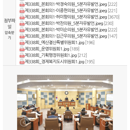
제338회_본회의1-박경숙의원_5분자유발언.jpeg
[222]
제338회_본회의1-이종현의원_5분자유발언.jpeg
[221]
제338회_본회의1-허미향의원_5분자유발언.jpeg
[3670]
첨부파
제338회_본회의1-박찬의원_5분자유발언.jpeg
[230]
일
제338회_본회의1-박미순의원_5분자유발언.jpeg
[222]
압축받
제338회_본회의1-김근우의원_5분자유발언.jpeg
[147]
기
제338회_예산결산특별위원회1.jpg
[196]
제338회_운영위원회1.jpg
[189]
제338회_기획행정위원회1.jpg
[212]
제338회_경제복지도시위원회1.jpg
[195]