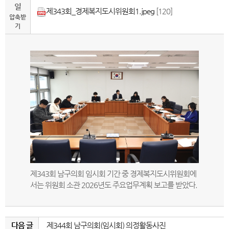
일
제343회_경제복지도시위원회1.jpeg
[120]
압축받
기
제343회 남구의회 임시회 기간 중 경제복지도시위원회에
서는 위원회 소관 2026년도 주요업무계획 보고를 받았다.
다음 글
제344회 남구의회(임시회) 의정활동사진