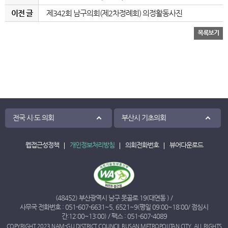
이전 글
제342회 남구의회(제2차정례회) 의정활동사진
전국 시·도 의회
부산시 기초의회
웹접근성정책
개인정보처리방침
의회전화번호
뷰어다운로드
(48452) 부산광역시 남구 못골로 19(대연동 ) /
사무국 전화번호 :
051-607-6631
~
5
,
6521
~
9
(평일 09:00~18:00/ 점심시
간:12:00~13:00) / 팩스 : 051-607-4089
COPYRIGHT 2023 NAM-GU DISTRICT COUNCIL BUSAN METROPOLITAN CITY. ALL RIGHTS