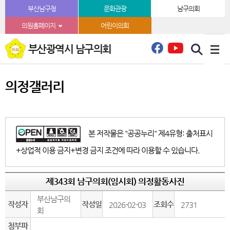
본문바로가기
부산남구청
문화관광
남구의회
의원홈페이지
어린이의회
부산광역시 남구의회
의정갤러리
본 저작물은 "공공누리" 제4유형: 출처표시
+상업적 이용 금지+변경 금지 조건에 따라 이용할 수 있습니다.
제343회 남구의회(임시회) 의정활동사진
부산남구의
작성자
작성일
조회수
2026-02-03
2731
회
첨부파