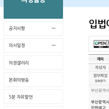
입법
공지사항
의사일정
제목
의정갤러리
작성자
첨부파일
본회의방송
압축받기
부산광역시 
5분 자유발언
부산광역시
입법예고