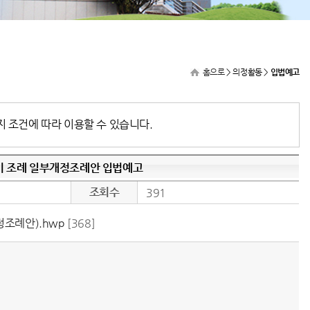
홈으로
> 의정활동 >
입법예고
지 조건에 따라 이용할 수 있습니다.
비 조례 일부개정조례안 입법예고
조회수
391
조례안).hwp
[368]