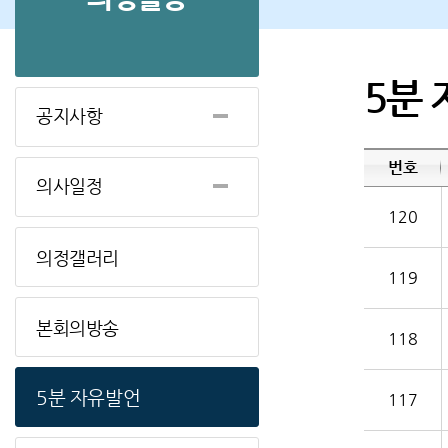
5분
공지사항
번호
의사일정
120
의정갤러리
119
본회의방송
118
5분 자유발언
117