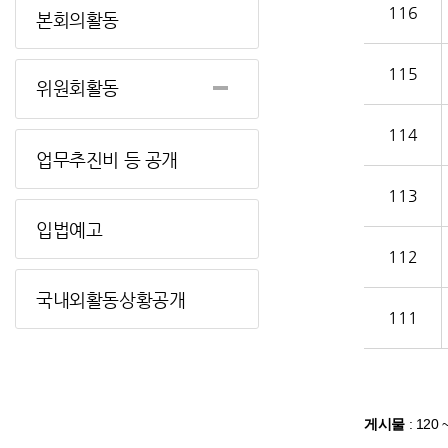
116
본회의활동
115
위원회활동
114
업무추진비 등 공개
113
입법예고
112
국내외활동상황공개
111
게시물
:
120 